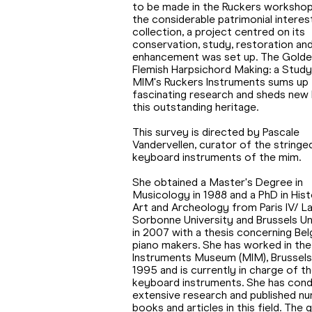
to be made in the Ruckers workshop
the considerable patrimonial interest
collection, a project centred on its
conservation, study, restoration an
enhancement was set up. The Golde
Flemish Harpsichord Making: a Study
MIM's Ruckers Instruments sums up 
fascinating research and sheds new 
this outstanding heritage.
This survey is directed by Pascale
Vandervellen, curator of the stringe
keyboard instruments of the mim.
She obtained a Master's Degree in
Musicology in 1988 and a PhD in His
Art and Archeology from Paris IV/ L
Sorbonne University and Brussels Un
in 2007 with a thesis concerning Bel
piano makers. She has worked in the
Instruments Museum (MIM), Brussels
1995 and is currently in charge of t
keyboard instruments. She has con
extensive research and published n
books and articles in this field. The q