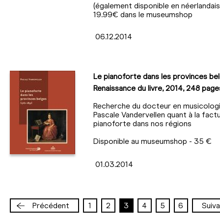
(également disponible en néerlandais)
19.99€ dans le museumshop
06.12.2014
Le pianoforte dans les provinces bel
Renaissance du livre, 2014, 248 page
Recherche du docteur en musicolog
Pascale Vandervellen quant à la fact
pianoforte dans nos régions
Disponible au museumshop - 35 €
01.03.2014
Précédent
1
2
3
4
5
6
Suiva
Page
Page
Page
Page
Page
Page
Pagination