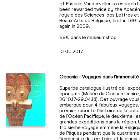
of Pascale Vandervellen's research 
been rewarded twice by the Acadé
royale des Sciences, des Lettres et
Beaux-Arts de Belgique, first in 1991
again in 2009.
59€ dans le museumshop
07.10.2017
Oceania - Voyages dans l'immensité
Superbe catalogue illustré de l'expos
éponyme (Musée du Cinquantenaire,
26.10.17-29.04.18). Cet ouvrage vous
embarque pour 4 fabuleux voyages.
premier raconte l'histoire de la colo
de l'Océan Pacifique; le deuxième, le
grandes expéditions dans la région. 
troisième voyage emmène la Belgique 
de Pâques pendant que le quatrièm
l'immensité du territoire et la plupart