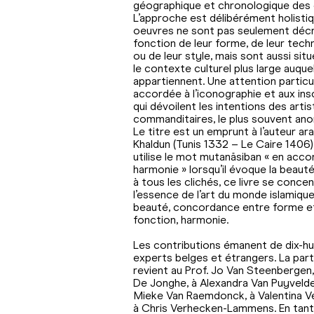
géographique et chronologique des 
L’approche est délibérément holistiqu
oeuvres ne sont pas seulement décr
fonction de leur forme, de leur tech
ou de leur style, mais sont aussi sit
le contexte culturel plus large auquel 
appartiennent. Une attention particu
accordée à l’iconographie et aux ins
qui dévoilent les intentions des artis
commanditaires, le plus souvent an
Le titre est un emprunt à l’auteur ar
Khaldun (Tunis 1332 – Le Caire 1406),
utilise le mot mutanāsiban « en acco
harmonie » lorsqu’il évoque la beauté
à tous les clichés, ce livre se concen
l’essence de l’art du monde islamique
beauté, concordance entre forme e
fonction, harmonie.
Les contributions émanent de dix-hu
experts belges et étrangers. La part 
revient au Prof. Jo Van Steenbergen,
De Jonghe, à Alexandra Van Puyvelde
Mieke Van Raemdonck, à Valentina Ve
à Chris Verhecken-Lammens. En tant