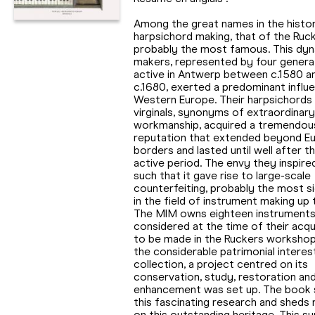
Among the great names in the histo
harpsichord making, that of the Ruck
probably the most famous. This dyn
makers, represented by four genera
active in Antwerp between c.1580 a
c.1680, exerted a predominant influe
Western Europe. Their harpsichords
virginals, synonyms of extraordinary
workmanship, acquired a tremendou
reputation that extended beyond E
borders and lasted until well after th
active period. The envy they inspire
such that it gave rise to large-scale
counterfeiting, probably the most si
in the field of instrument making up 
The MIM owns eighteen instrument
considered at the time of their acqu
to be made in the Ruckers workshop
the considerable patrimonial interest
collection, a project centred on its
conservation, study, restoration an
enhancement was set up. The book
this fascinating research and sheds 
on this outstanding heritage. This su