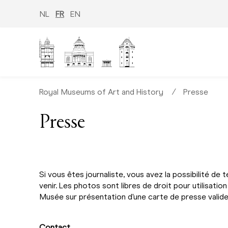
Aller
au
NL
FR
EN
contenu
principal
Royal Museums of Art and History
∕
Presse
Presse
Si vous êtes journaliste, vous avez la possibilité d
venir. Les photos sont libres de droit pour utilisati
Musée sur présentation d'une carte de presse valide
Contact