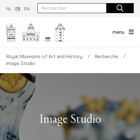
Aller
au
NL
FR
EN
contenu
principal
menu
Royal Museums of Art and History
∕
Recherche
∕
Image Studio
Image Studio