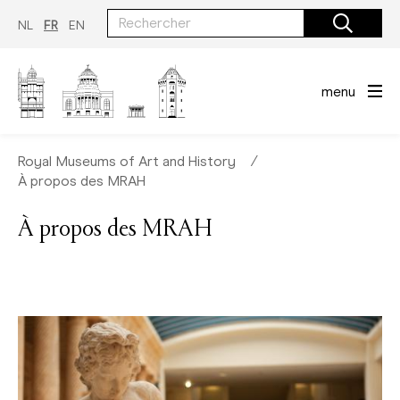
Aller
au
NL
FR
EN
contenu
principal
menu
Royal Museums of Art and History
∕
À propos des MRAH
À propos des MRAH