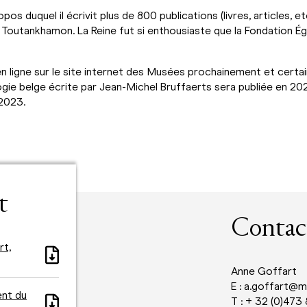
os duquel il écrivit plus de 800 publications (livres, articles, etc
e Toutankhamon. La Reine fut si enthousiaste que la Fondation É
en ligne sur le site internet des Musées prochainement et cer
ogie belge écrite par Jean-Michel Bruffaerts sera publiée en 2
 2023.
t
Contac
rt,
Anne Goffart
E : a.goffart@m
ent du
T : + 32 (0)473