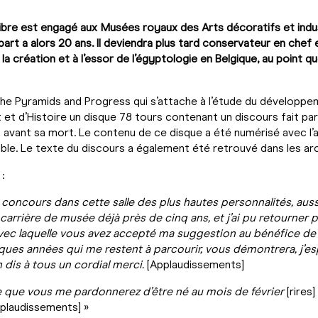
ur libre est engagé aux Musées royaux des Arts décoratifs et indu
part a alors 20 ans. Il deviendra plus tard conservateur en chef
la création et à l’essor de l’égyptologie en Belgique, au point qu
he Pyramids and Progress qui s’attache à l’étude du développem
 et d’Histoire un disque 78 tours contenant un discours fait pa
ois avant sa mort. Le contenu de ce disque a été numérisé avec 
ble. Le texte du discours a également été retrouvé dans les arc
:
concours dans cette salle des plus hautes personnalités, auss
carrière de musée déjà près de cinq ans, et j’ai pu retourne
avec laquelle vous avez accepté ma suggestion au bénéfice d
ques années qui me restent à parcourir, vous démontrera, j’e
 dis à tous un cordial merci.
[Applaudissements]
ère que vous me pardonnerez d’être né au mois de février
[rires]
plaudissements] »