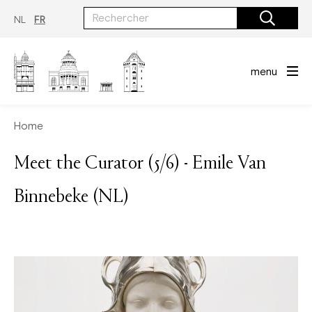
Aller
au
NL
FR
contenu
principal
menu
Home
Meet the Curator (5/6) - Emile Van
Binnebeke (NL)