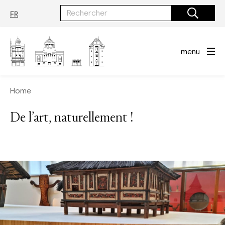
Aller
au
FR
contenu
principal
menu
Home
De l’art, naturellement !