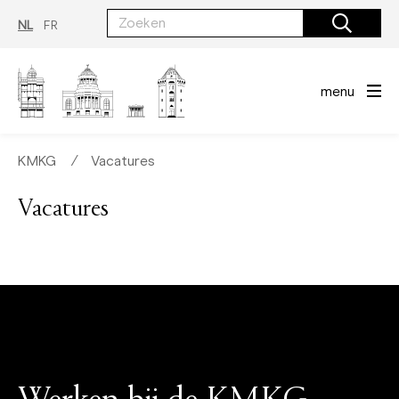
Overslaan
en
NL
FR
naar
de
inhoud
gaan
menu
KMKG
∕
Vacatures
Vacatures