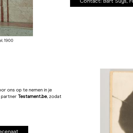
Contact: Bart Suys, 
el, 1900
oor ons op te nemen in je
e partner
Testament.be
, zodat
ecenaat