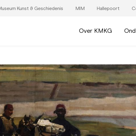
useum Kunst & Geschiedenis
MIM
Hallepoort
C
Over KMKG
Ond