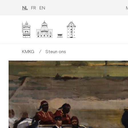
Overslaan
en
NL
FR
EN
M
naar
de
inhoud
gaan
KMKG
∕
Steun ons