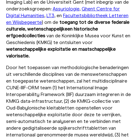
Imaging Lab) en de Universiteit Gent (met inbegrip van de
onderzoeksgroepen:
Assyriologie
,
Ghent Centre for
Digital Humanities
,
LT3
, en
Faculteitsbibliotheek Letteren
en Wijsbegeerte
) om de
toegang tot de diverse federale
culturele, wetenschappelijke
en historische
erfgoedcollecties
van de Koninklijke Musea voor Kunst en
Geschiedenis (KMKG) te ontsluiten voor
wetenschappelijke exploitatie en maatschappelijke
valorisatie.
Door het toepassen van methodologische benaderingen
uit verschillende disciplines van de menswetenschappen
en toegepaste wetenschappen, zal het multidisciplinaire
CUNE-IIIF-ORM team (1) het International Image
Interoperability Framework (IIIF) duurzaam integreren in de
KMKG data-infrastructuur, (2) de KMKG-collectie van
Oud-Babylonische kleitabletten openstellen voor
wetenschappelijke exploitatie door deze te verrijken,
semi-automatisch te analyseren en te verbinden met
andere gedigitaliseerde spijkerschrifttabletten van
internationaal gerenommeerde musea wereldwijd, (3) het