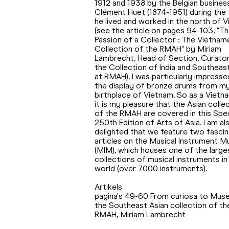
1912 and 1938 by the Belgian busine
Clément Huet (1874-1951) during the
he lived and worked in the north of 
(see the article on pages 94-103, "T
Passion of a Collector : The Vietnam
Collection of the RMAH" by Miriam
Lambrecht, Head of Section, Curator
the Collection of India and Southeast
at RMAH). I was particularly impresse
the display of bronze drums from m
birthplace of Vietnam. So as a Vietn
it is my pleasure that the Asian colle
of the RMAH are covered in this Spec
250th Edition of Arts of Asia. I am al
delighted that we feature two fascin
articles on the Musical Instrument 
(MIM), which houses one of the large
collections of musical instruments in
world (over 7000 instruments).
Artikels
pagina's 49-60 From curiosa to Muse
the Southeast Asian collection of th
RMAH, Miriam Lambrecht