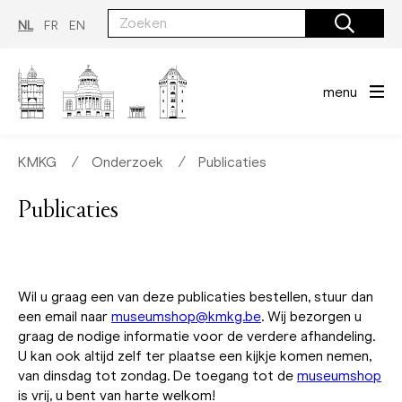
Overslaan
en
NL
FR
EN
naar
de
inhoud
gaan
menu
KMKG
∕
Onderzoek
∕
Publicaties
Publicaties
Wil u graag een van deze publicaties bestellen, stuur dan
een email naar
museumshop@kmkg.be
. Wij bezorgen u
graag de nodige informatie voor de verdere afhandeling.
U kan ook altijd zelf ter plaatse een kijkje komen nemen,
van dinsdag tot zondag. De toegang tot de
museumshop
is vrij, u bent van harte welkom!