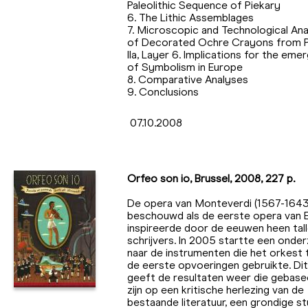
Paleolithic Sequence of Piekary
6. The Lithic Assemblages
7. Microscopic and Technological Ana
of Decorated Ochre Crayons from P
IIa, Layer 6. Implications for the eme
of Symbolism in Europe
8. Comparative Analyses
9. Conclusions
07.10.2008
Orfeo son io, Brussel, 2008, 227 p.
De opera van Monteverdi (1567-1643)
beschouwd als de eerste opera van 
inspireerde door de eeuwen heen tal
schrijvers. In 2005 startte een onde
naar de instrumenten die het orkest t
de eerste opvoeringen gebruikte. Di
geeft de resultaten weer die gebase
zijn op een kritische herlezing van de
bestaande literatuur, een grondige st