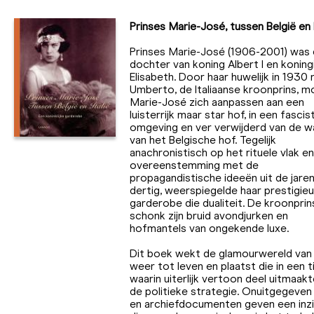
Prinses Marie-José, tussen België en I
Prinses Marie-José (1906-2001) was
dochter van koning Albert I en koning
Elisabeth. Door haar huwelijk in 1930
Umberto, de Italiaanse kroonprins, m
Marie-José zich aanpassen aan een
luisterrijk maar star hof, in een fascis
omgeving en ver verwijderd van de 
van het Belgische hof. Tegelijk
anachronistisch op het rituele vlak en
overeenstemming met de
propagandistische ideeën uit de jare
dertig, weerspiegelde haar prestigie
garderobe die dualiteit. De kroonprin
schonk zijn bruid avondjurken en
hofmantels van ongekende luxe.
Dit boek wekt de glamourwereld van
weer tot leven en plaatst die in een ti
waarin uiterlijk vertoon deel uitmaakt
de politieke strategie. Onuitgegeven
en archiefdocumenten geven een inzi