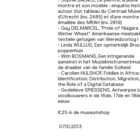
montre et son modèle : enquête hist
autour d'un tableau du Centraal Mus
d'Utrecht (inv. 2485) et d'une montre
émaillée des MRAH (inv. 2819)
- Guy DELMARCEL, "Pride of Niagara.
Winter Wheat" Amerikaanse meelzakk
textiele getuigen van Wereldoorlog I
- Linda WULLUS, Een opmerkelijk Brus
poppenhuis
- Wim BOSMANS, Een intrigerende
aanwinst in het Muziekinstrumentmu
de draailier van de familie Solheid
- Carolien HULSHOF, Fiddles in Africa:
Identification, Distribution, Migration
the Role of a Digital Database
- Godelieve SPIESSENS, Antwerpse lu
vioolbouwers in de 16de, 17de en 18d
eeuw
€25 in de museumshop
07.10.2013