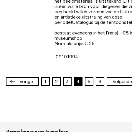
het beeldmateriaal is uitstekend. Dit
is een ware bron voor diegenen die z
een beeld willen vormen van de histo
en artistieke uitstraling van deze
periode!Catalogus bij de tentoonstell
bestaat eveneens in het Frans) - €5 i
museumshop
Normale prijs: € 25
09.10.1994
Vorige
1
2
3
4
5
6
Volgende
Page
Page
Page
Huidige
Page
Page
Paginering
pagina