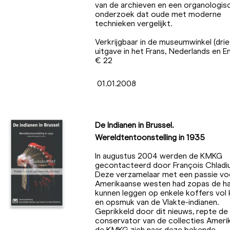
van de archieven en een organologis
onderzoek dat oude met moderne
technieken vergelijkt.
Verkrijgbaar in de museumwinkel (drie
uitgave in het Frans, Nederlands en En
€ 22
01.01.2008
De Indianen in Brussel.
Wereldtentoonstelling in 1935
In augustus 2004 werden de KMKG
gecontacteerd door François Chladiu
Deze verzamelaar met een passie vo
Amerikaanse westen had zopas de h
kunnen leggen op enkele koffers vol 
en opsmuk van de Vlakte-indianen.
Geprikkeld door dit nieuws, repte de
conservator van de collecties Amerik
de KMKG zich naar deze bekende