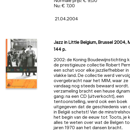
Normale prijs: € 9,00
Nu: € 7,00
21.04.2004
Jazz in Little Belgium, Brussel 2004, 
144 p.
2002: de Koning Boudewijnstichting 
de prestigieuze collectie Robert Pern
een schat voor elke jazzliefhebber in
vlakke land. De collectie werd vervol
overgebracht naar het MIM, waar ze
vandaag nog steeds bewaard wordt.
verzameling bracht een heuse dynam
gang: na een CD (uitverkocht), een
tentoonstelling, werd ook een boek
uitgegeven dat de geschiedenis van d
in België schetst! Van de minstrelsho
het begin van de eeuw tot Toots, je
alles te weten over wat de Belgen tot
jaren 1970 aan het dansen bracht.