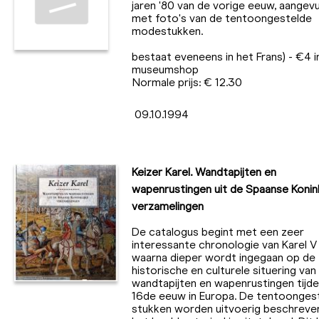
jaren '80 van de vorige eeuw, aangevu
met foto's van de tentoongestelde
modestukken.
bestaat eveneens in het Frans) - €4 i
museumshop
Normale prijs: € 12.30
09.10.1994
Keizer Karel. Wandtapijten en
wapenrustingen uit de Spaanse Konink
verzamelingen
De catalogus begint met een zeer
interessante chronologie van Karel V
waarna dieper wordt ingegaan op de
historische en culturele situering van
wandtapijten en wapenrustingen tijd
16de eeuw in Europa. De tentoonges
stukken worden uitvoerig beschreve