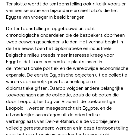
Tenslotte wordt de tentoonstelling ook rijkelijk voorzien
van een selectie van bijzondere archieffoto's die het
Egypte van vroeger in beeld brengen.
De tentoonstelling is opgebouwd uit acht
chronologische onderdelen die de bezoekers doorheen
twee eeuwen geschiedenis leiden. Het verhaal begint in
de 19e eeuw, toen het diplomatieke en industriële
Belgische milieu steeds meer interesse kreeg voor
Egypte, dat toen een centrale plaats innam in
de internationale politiek en de wereldwijde economische
expansie. De eerste Egyptische objecten uit de collectie
waren voornamelijk private schenkingen of
diplomatieke giften. Daarop volgden andere belangrijke
toevoegingen aan de collectie, zoals de objecten die
door Leopold, hertog van Brabant, de toekomstige
Leopold II, werden meegebracht uit Egypte, en de
uitzonderlijke sarcofagen uit de priesterlijke
verbergplaats van Deir-el-Bahari, die de voorbije jaren
volledig gerestaureerd werden en in deze tentoonstelling
voor het eerst opnieuw worden tentoongesteld.