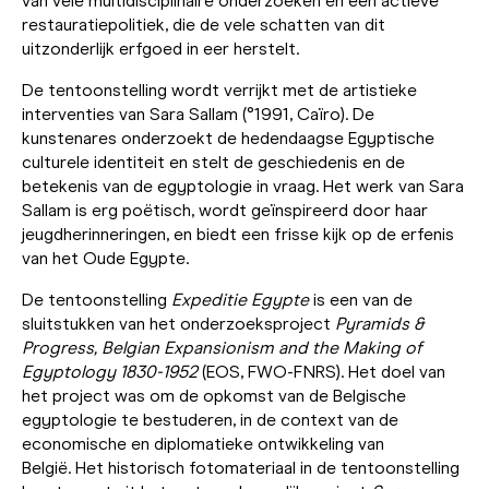
van vele multidisciplinaire onderzoeken en een actieve
restauratiepolitiek, die de vele schatten van dit
uitzonderlijk erfgoed in eer herstelt.
De tentoonstelling wordt verrijkt met de artistieke
interventies van Sara Sallam (°1991, Caïro). De
kunstenares onderzoekt de hedendaagse Egyptische
culturele identiteit en stelt de geschiedenis en de
betekenis van de egyptologie in vraag. Het werk van Sara
Sallam is erg poëtisch, wordt geïnspireerd door haar
jeugdherinneringen, en biedt een frisse kijk op de erfenis
van het Oude Egypte.
De tentoonstelling
Expeditie Egypte
is een van de
sluitstukken van het onderzoeksproject
Pyramids &
Progress, Belgian Expansionism and the Making of
Egyptology 1830-1952
(EOS, FWO-FNRS). Het doel van
het project was om de opkomst van de Belgische
egyptologie te bestuderen, in de context van de
economische en diplomatieke ontwikkeling van
België. Het historisch fotomateriaal in de tentoonstelling