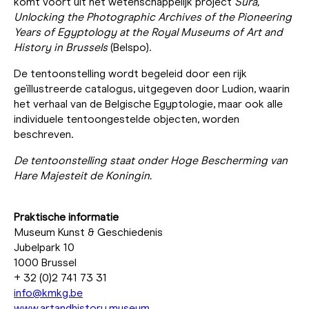
komt voort uit het wetenschappelijk project
Sura,
Unlocking the Photographic Archives of the Pioneering
Years of Egyptology at the Royal Museums of Art and
History in Brussels
(Belspo).
De tentoonstelling wordt begeleid door een rijk
geïllustreerde catalogus, uitgegeven door Ludion, waarin
het verhaal van de Belgische Egyptologie, maar ook alle
individuele tentoongestelde objecten, worden
beschreven.
De tentoonstelling staat onder Hoge Bescherming van
Hare Majesteit de Koningin.
Praktische informatie
Museum Kunst & Geschiedenis
Jubelpark 10
1000 Brussel
+ 32 (0)2 741 73 31
info@kmkg.be
www.artandhistory.museum