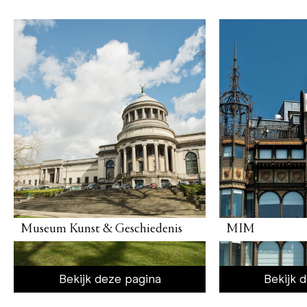
Museum Kunst & Geschiedenis
MIM
Bekijk deze pagina
Bekijk 